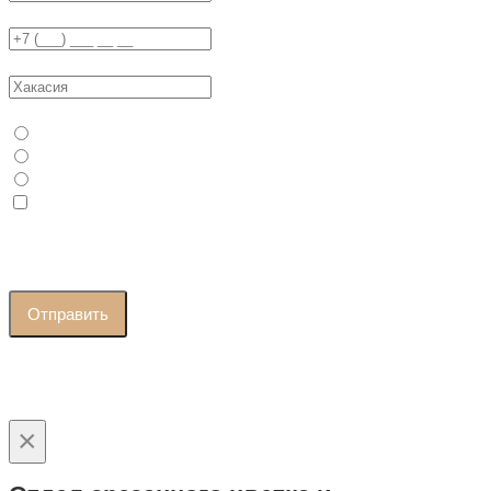
Телефон
Ваш регион / город
Ваш статус
Физ. Лицо
Юр. Лицо / ИП
Самозанятый
Я принимаю условия
политики конфиденциальности
и
даю согласие на
обработку персональных данных
Отправить
×