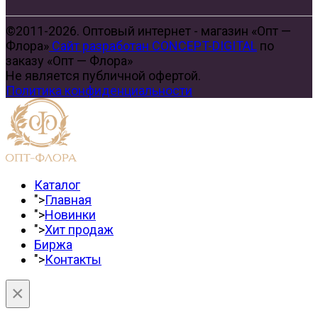
©2011-2026. Оптовый интернет - магазин «Опт —
Флора»
Сайт разработан CONCEPT-DIGITAL
по
заказу «Опт — Флора»
Не является публичной офертой.
Политика конфиденциальности
Каталог
">
Главная
">
Новинки
">
Хит продаж
Биржа
">
Контакты
×