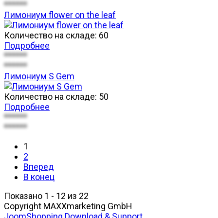
******
Лимониум flower on the leaf
Количество на складе:
60
Подробнее
******
******
Лимониум S Gem
Количество на складе:
50
Подробнее
******
******
1
2
Вперед
В конец
Показано 1 - 12 из 22
Copyright MAXXmarketing GmbH
JoomShopping Download & Support