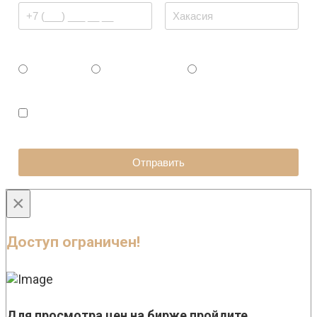
Ваш статус
Физ. Лицо
Юр. Лицо / ИП
Самозанятый
Я принимаю условия
политики
конфиденциальности
и даю согласие на
обработку
персональных данных
Отправить
×
Доступ ограничен!
Для просмотра цен на бирже пройдите