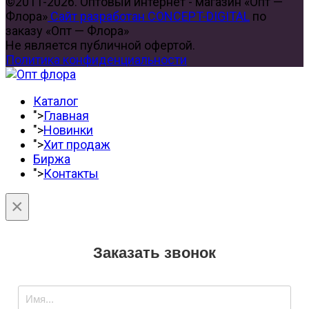
©2011-2026. Оптовый интернет - магазин «Опт —
Флора»
Сайт разработан CONCEPT-DIGITAL
по
заказу «Опт — Флора»
Не является публичной офертой.
Политика конфиденциальности
Каталог
">
Главная
">
Новинки
">
Хит продаж
Биржа
">
Контакты
×
Заказать звонок