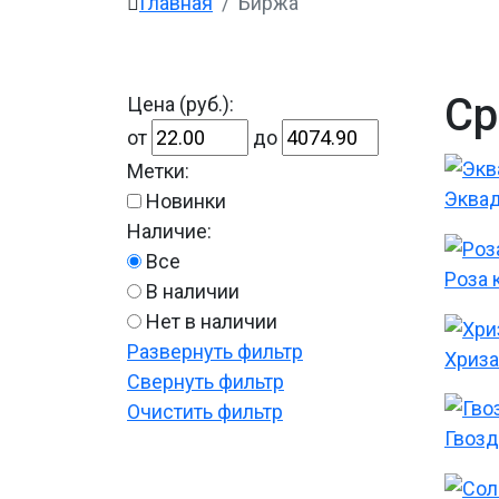
Главная
Биржа
Ср
Цена (руб.):
от
до
Метки:
Эква
Новинки
Наличие:
Все
Роза 
В наличии
Нет в наличии
Развернуть фильтр
Хриза
Свернуть фильтр
Очистить фильтр
Гвозд