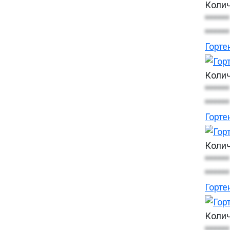
Колич
******
******
Горте
Колич
******
******
Горте
Колич
******
******
Горте
Колич
******