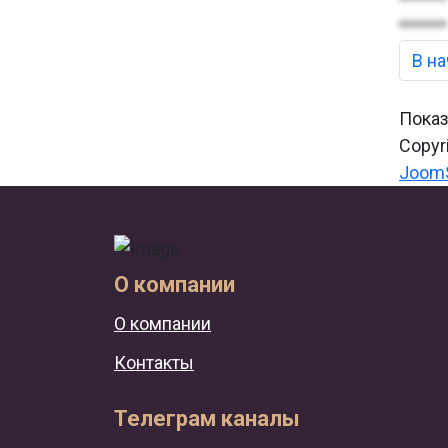
******
В н
Показ
Copyr
JoomS
О компании
О компании
Контакты
Телеграм каналы