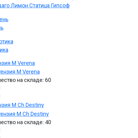
аго Лимон Статица Гипсоф
нь
ика
нзия M Verena
ество на складе:
60
нзия M Ch Destiny
ество на складе:
40