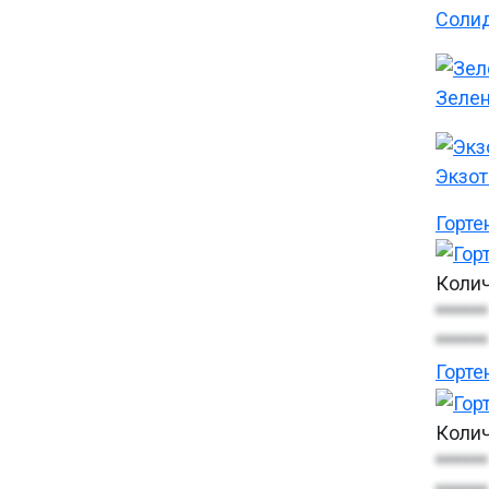
Солид
Зеле
Экзот
Горте
Колич
******
******
Горте
Колич
******