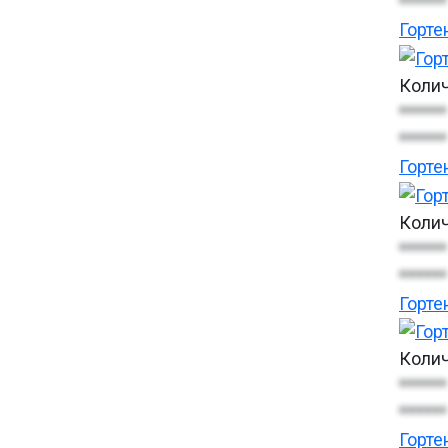
******
Горте
Колич
******
******
Горте
Колич
******
******
Горте
Колич
******
******
Горте