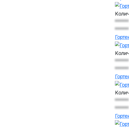
Колич
******
******
Горте
Колич
******
******
Горте
Колич
******
******
Горте