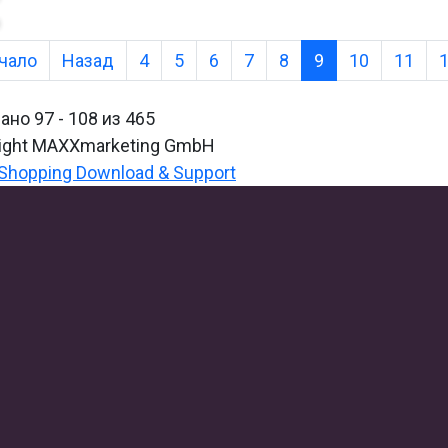
ачало
Назад
4
5
6
7
8
9
10
11
ано 97 - 108 из 465
ight MAXXmarketing GmbH
hopping Download & Support