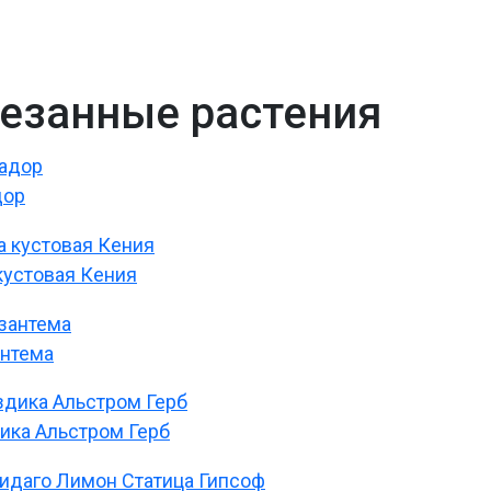
езанные растения
дор
кустовая Кения
нтема
ика Альстром Герб