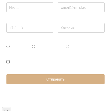
Телефон
Ваш регион / город
Ваш статус
Физ. Лицо
Юр. Лицо / ИП
Самозанятый
Я принимаю условия
политики
конфиденциальности
и даю согласие на
обработку
персональных данных
Отправить