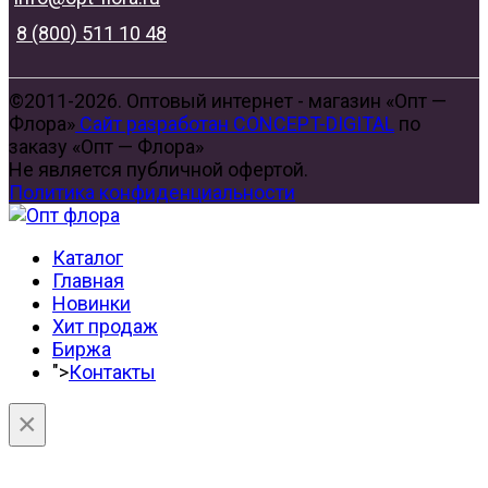
8 (800) 511 10 48
©2011-2026. Оптовый интернет - магазин «Опт —
Флора»
Сайт разработан CONCEPT-DIGITAL
по
заказу «Опт — Флора»
Не является публичной офертой.
Политика конфиденциальности
Каталог
Главная
Новинки
Хит продаж
Биржа
">
Контакты
×