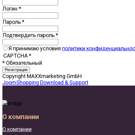
Логин
*
Пароль
*
Подтвердить пароль
*
Я принимаю условия
политики конфиденциальнос
CAPTCHA
*
* Обязательный
Copyright MAXXmarketing GmbH
JoomShopping Download & Support
О компании
О компании