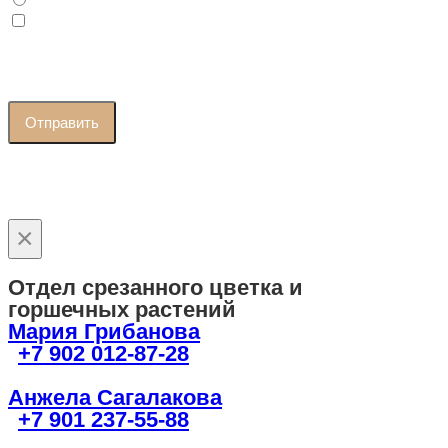
Самозанятый
Я принимаю условия
политики конфиденциальности
и да
согласие на
обработку персональных данных
Отправить
×
Отдел срезанного цветка и
горшечных растений
Мария Грибанова
+7 902 012-87-28
Анжела Сагалакова
+7 901 237-55-88