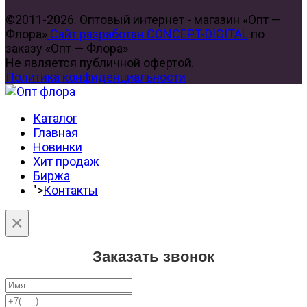
©2011-2026. Оптовый интернет - магазин «Опт —
Флора»
Сайт разработан CONCEPT-DIGITAL
по
заказу «Опт — Флора»
Не является публичной офертой.
Политика конфиденциальности
Каталог
Главная
Новинки
Хит продаж
Биржа
">
Контакты
×
Заказать звонок