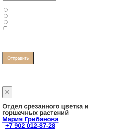
Ваш статус
Физ. Лицо
Юр. Лицо / ИП
Самозанятый
Я принимаю условия
политики конфиденциальности
и
даю согласие на
обработку персональных данных
Отправить
×
Отдел срезанного цветка и
горшечных растений
Мария Грибанова
+7 902 012-87-28