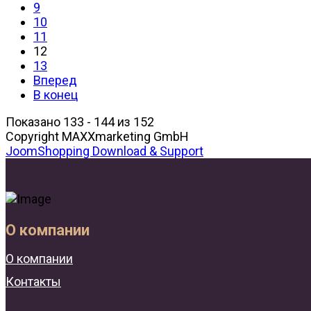
9
10
11
12
13
Вперед
В конец
Показано 133 - 144 из 152
Copyright MAXXmarketing GmbH
JoomShopping Download & Support
О компании
О компании
Контакты