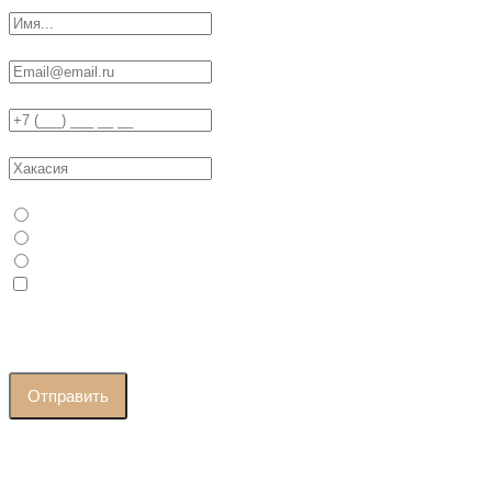
Ваш E-Mail
Телефон
Ваш регион / город
Ваш статус
Физ. Лицо
Юр. Лицо / ИП
Самозанятый
Я принимаю условия
политики конфиденциальности
и
даю согласие на
обработку персональных данных
Отправить