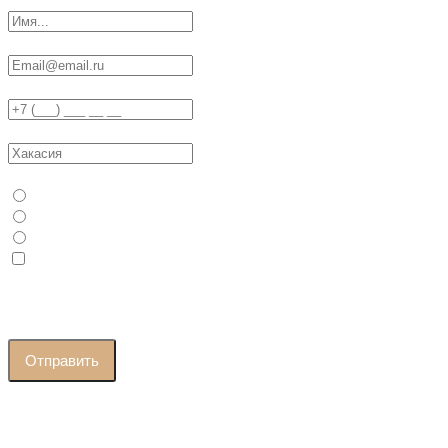
Ваш E-Mail
Телефон
Ваш регион / город
Ваш статус
Физ. Лицо
Юр. Лицо / ИП
Самозанятый
Я принимаю условия
политики конфиденциальности
и
даю согласие на
обработку персональных данных
Отправить