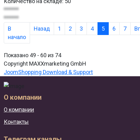
Количество на складе:
50
******
******
В
Назад
1
2
3
4
5
6
7
В
начало
Показано 49 - 60 из 74
Copyright MAXXmarketing GmbH
JoomShopping Download & Support
О компании
О компании
Контакты
Телеграм каналы