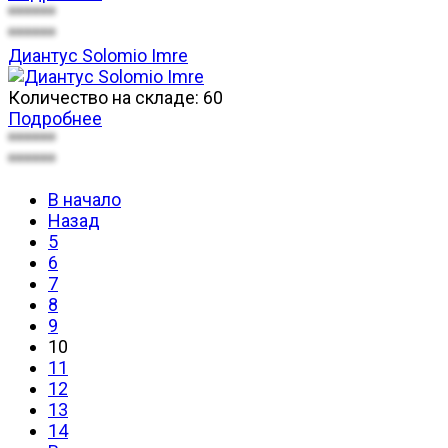
******
******
Диантус Solomio Imre
Количество на складе:
60
Подробнее
******
******
В начало
Назад
5
6
7
8
9
10
11
12
13
14